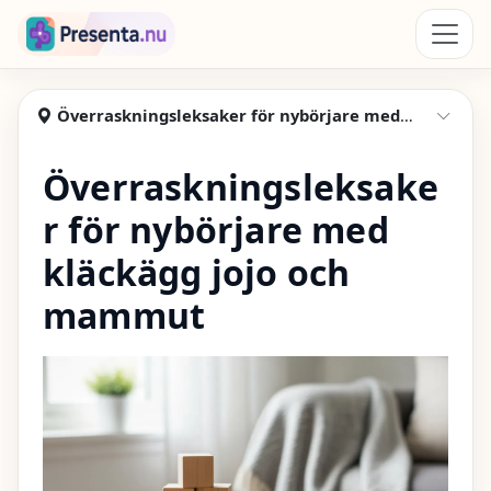
Hoppa till huvudinnehåll
Presenta
Överraskningsleksaker för nybörjare med kläckägg, jojo, mammut
Visa
Överraskningsleksake
r för nybörjare med
kläckägg jojo och
mammut