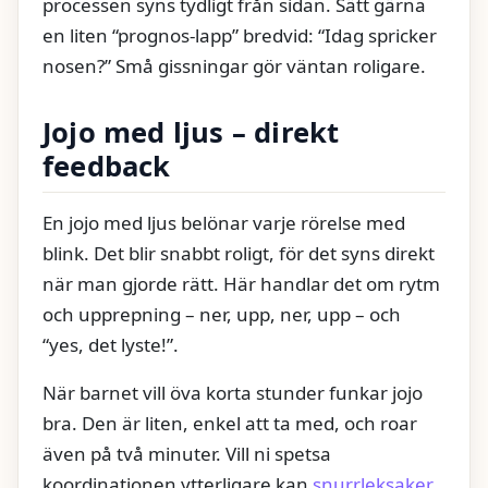
processen syns tydligt från sidan. Sätt gärna
en liten “prognos-lapp” bredvid: “Idag spricker
nosen?” Små gissningar gör väntan roligare.
Jojo med ljus – direkt
feedback
En jojo med ljus belönar varje rörelse med
blink. Det blir snabbt roligt, för det syns direkt
när man gjorde rätt. Här handlar det om rytm
och upprepning – ner, upp, ner, upp – och
“yes, det lyste!”.
När barnet vill öva korta stunder funkar jojo
bra. Den är liten, enkel att ta med, och roar
även på två minuter. Vill ni spetsa
koordinationen ytterligare kan
snurrleksaker