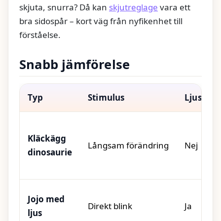
skjuta, snurra? Då kan
skjutreglage
vara ett
bra sidospår – kort väg från nyfikenhet till
förståelse.
Snabb jämförelse
Typ
Stimulus
Ljus/lju
Kläckägg
Långsam förändring
Nej
dinosaurie
Jojo med
Direkt blink
Ja
ljus