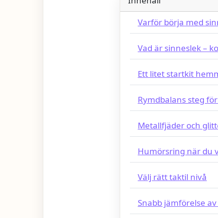
Innehåll
Varför börja med sin
Vad är sinneslek – ko
Ett litet startkit he
Rymdbalans steg för
Metallfjäder och glit
Humörsring när du vi
Välj rätt taktil nivå
Snabb jämförelse av