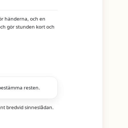
 för händerna, och en
n och gör stunden kort och
n bestämma resten.
ent bredvid sinneslådan.