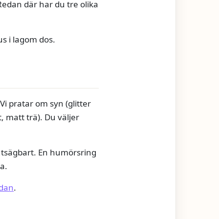
Redan där har du tre olika
s i lagom dos.
Vi pratar om syn (glitter
, matt trä). Du väljer
rutsägbart. En humörsring
a.
idan
.