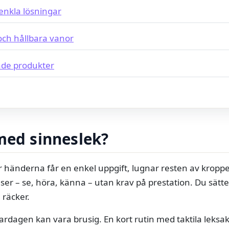
enkla lösningar
och hållbara vanor
de produkter
med sinneslek?
r händerna får en enkel uppgift, lugnar resten av kroppe
er – se, höra, känna – utan krav på prestation. Du sätt
n räcker.
vardagen kan vara brusig. En kort rutin med taktila leksa