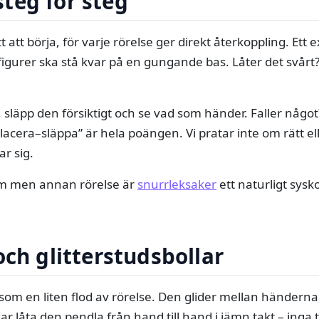
teg för steg
tt att börja, för varje rörelse ger direkt återkoppling. Ett
figurer ska stå kvar på en gungande bas. Låter det svårt?
s, släpp den försiktigt och se vad som händer. Faller någo
acera–släppa” är hela poängen. Vi pratar inte om rätt ell
r sig.
ytm men annan rörelse är
snurrleksaker
ett naturligt sys
och glitterstudsbollar
 som en liten flod av rörelse. Den glider mellan händerna,
r låta den pendla från hand till hand i jämn takt – inga 