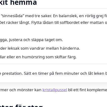
rtkit hemma
n “sinneslåda” med tre saker. En balanslek, en rörlig grej
. Det räcker långt. Flytta lådan till soffbordet eller matta
ägga, justera och släppa taget om.
äder leksak som vandrar mellan händerna.
llar eller en humörsring som skiftar färg.
nte prestation. Sätt en timer på fem minuter och låt leke
 former och mönster kan
kristallpussel
bli ett fint komplem