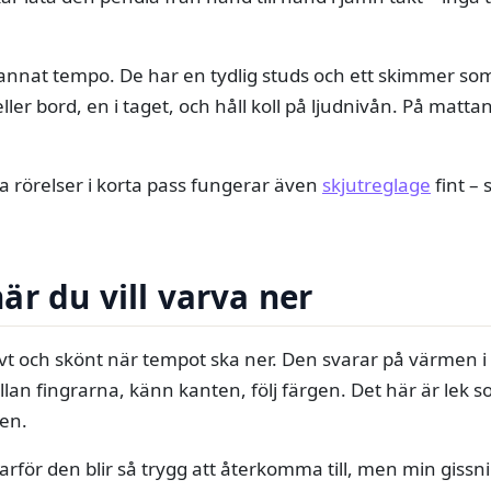
t annat tempo. De har en tydlig studs och ett skimmer som 
ller bord, en i taget, och håll koll på ljudnivån. På matta
a rörelser i korta pass fungerar även
skjutreglage
fint –
r du vill varva ner
vt och skönt när tempot ska ner. Den svarar på värmen i 
lan fingrarna, känn kanten, följ färgen. Det här är lek 
en.
 varför den blir så trygg att återkomma till, men min giss