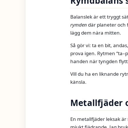
Rymdbalans s
Balanslek är ett tryggt sä
rymden
där planeter och 
lägg dem nära mitten.
Så gör vi: ta en bit, anda
prova igen. Rytmen “ta–pl
handen när tyngden flytta
Vill du ha en liknande r
känsla.
Metallfjäder 
En metallfjäder leksak är
mjukt fjädrande. Jag bruka