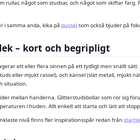
om rullar, något som studsar, och något som skiftar färg. 
déer i samma anda, kika på
pussel
som också bjuder på foku
lek – kort och begripligt
erar ett eller flera sinnen på ett tydligt men snällt sätt. 
studs eller mjukt rassel), och känsel (slät metall, mjukt nät
h situation.
ider mellan händerna. Glitterstudsbollar som rör sig fö
raturen i huden. Allt enkelt att starta och lätt att stopp
enklaste nivå finns fler inspirationsspår redan från
starts