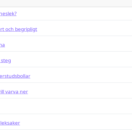
neslek?
rt och begripligt
mma
 steg
terstudsbollar
ll varva ner
 leksaker