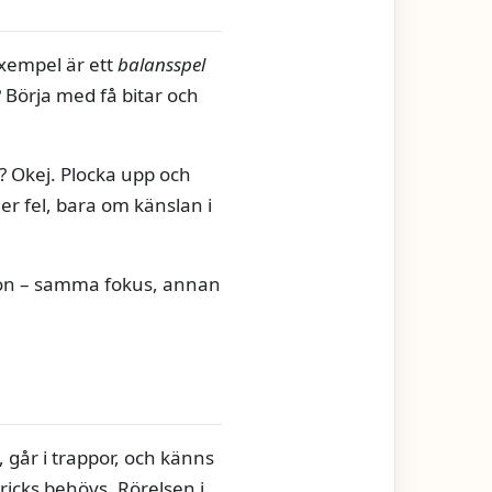
 exempel är ett
balansspel
 Börja med få bitar och
t? Okej. Plocka upp och
er fel, bara om känslan i
kon – samma fokus, annan
 går i trappor, och känns
tricks behövs. Rörelsen i