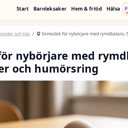
Start
Barnleksaker
Hem & fritid
Hälsa
P
guider och tips
Sinneslek för nybörjare med rymdbalans, f
för nybörjare med rymd
der och humörsring