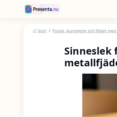
Hoppa till huvudinnehåll
Presenta
Start
Pussel, klurigheter och fidget med 
Sinneslek 
metallfjä