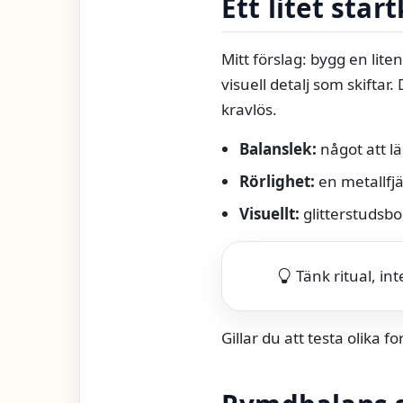
Ett litet sta
Mitt förslag: bygg en lite
visuell detalj som skiftar
kravlös.
Balanslek:
något att l
Rörlighet:
en metallfj
Visuellt:
glitterstudsbo
Tänk ritual, i
Gillar du att testa olika