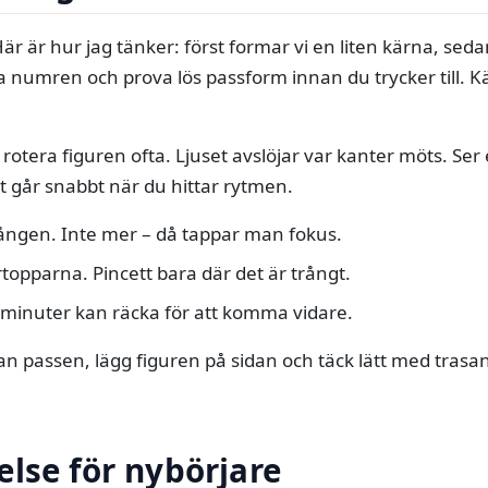
Här är hur jag tänker: först formar vi en liten kärna, sedan
 numren och prova lös passform innan du trycker till. Kä
rotera figuren ofta. Ljuset avslöjar var kanter möts. Ser
et går snabbt när du hittar rytmen.
gången. Inte mer – då tappar man fokus.
topparna. Pincett bara där det är trångt.
 minuter kan räcka för att komma vidare.
an passen, lägg figuren på sidan och täck lätt med trasan
lse för nybörjare