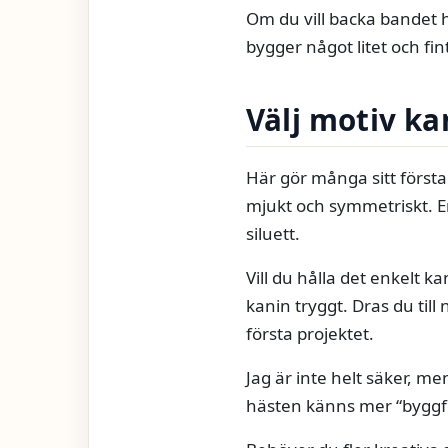
Om du vill backa bandet h
bygger något litet och fint
Välj motiv kan
Här gör många sitt första v
mjukt och symmetriskt. En
siluett.
Vill du hålla det enkelt ka
kanin tryggt. Dras du till 
första projektet.
Jag är inte helt säker, m
hästen känns mer “byggfig