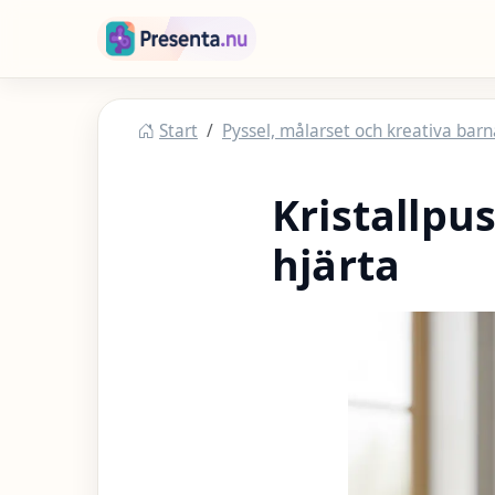
Hoppa till huvudinnehåll
Presenta
Start
Pyssel, målarset och kreativa barn
Kristallpu
hjärta