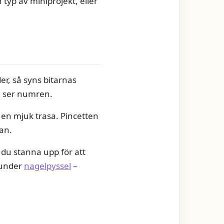
typ av miniprojekt, eller
der, så syns bitarnas
du ser numren.
 en mjuk trasa. Pincetten
tan.
 du stanna upp för att
 under
nagelpyssel
–