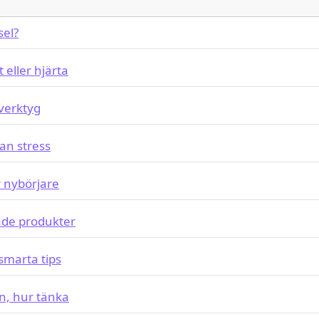
sel?
 eller hjärta
verktyg
tan stress
r nybörjare
de produkter
smarta tips
rn, hur tänka