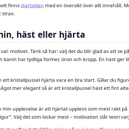
elt finns
startsidan
med en översikt över allt innehåll. M
 strax.
in, häst eller hjärta
al: motivet. Tänk så här: välj det du blir glad av att se på
 kanin har tydliga former, öron och kropp. En häst ger li
n ett kristallpussel hjärta vara en bra start. Gillar du figur
något mer elegant så är ett kristallpussel häst ett fint alte
en min upplevelse är att hjärtat upplevs som mest rakt 
ur”. Välj det som lockar mest – motivation slår teori var