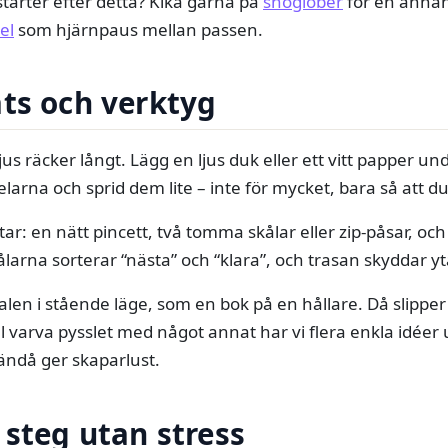
starter efter detta? Kika gärna på
snöglober
för en annan 
el
som hjärnpaus mellan passen.
ts och verktyg
jus räcker långt. Lägg en ljus duk eller ett vitt papper un
delarna och sprid dem lite – inte för mycket, bara så att 
r: en nätt pincett, två tomma skålar eller zip-påsar, och
ålarna sorterar “nästa” och “klara”, och trasan skyddar y
ualen i stående läge, som en bok på en hållare. Då slipper
l varva pysslet med något annat har vi flera enkla idéer
ändå ger skaparlust.
 steg utan stress