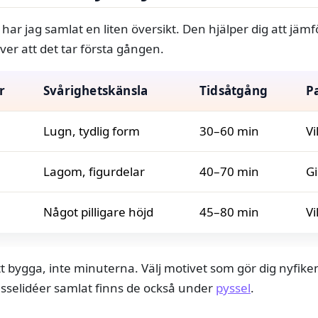
 har jag samlat en liten översikt. Den hjälper dig att jämf
er att det tar första gången.
r
Svårighetskänsla
Tidsåtgång
P
Lugn, tydlig form
30–60 min
Vi
Lagom, figurdelar
40–70 min
Gi
Något pilligare höjd
45–80 min
Vi
att bygga, inte minuterna. Välj motivet som gör dig nyfi
 pusselidéer samlat finns de också under
pyssel
.