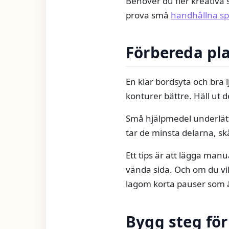
Behöver du fler kreativa 
prova små
handhållna sp
Förbereda pla
En klar bordsyta och bra l
konturer bättre. Häll ut 
Små hjälpmedel underlätta
tar de minsta delarna, sk
Ett tips är att lägga man
vända sida. Och om du vil
lagom korta pauser som 
Bygg steg för