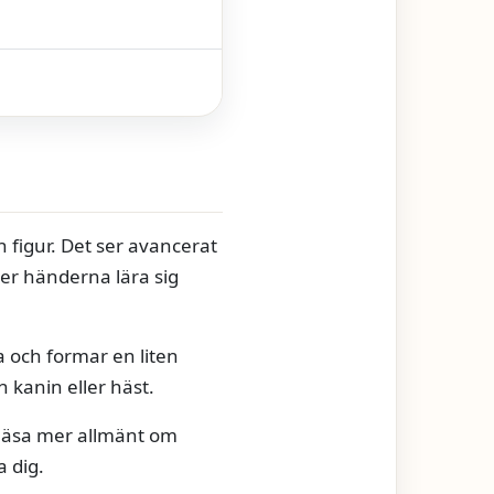
en figur. Det ser avancerat
ter händerna lära sig
 och formar en liten
en kanin eller häst.
n läsa mer allmänt om
a dig.