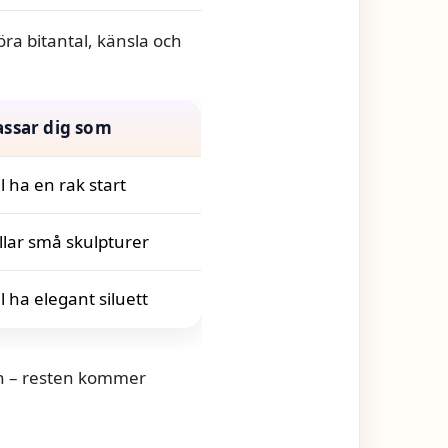
öra bitantal, känsla och
assar dig som
ll ha en rak start
llar små skulpturer
ll ha elegant siluett
ken – resten kommer