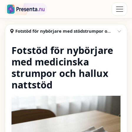
Hoppa till huvudinnehåll
Presenta
Fotstöd för nybörjare med stödstrumpor och nattstöd
Visa
Fotstöd för nybörjare
med medicinska
strumpor och hallux
nattstöd