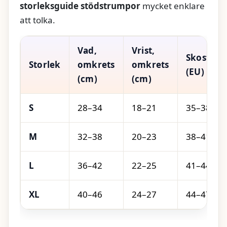
storleksguide stödstrumpor
mycket enklare
att tolka.
Vad,
Vrist,
Skostorl
Storlek
omkrets
omkrets
(EU)
(cm)
(cm)
S
28–34
18–21
35–38
M
32–38
20–23
38–41
L
36–42
22–25
41–44
XL
40–46
24–27
44–47