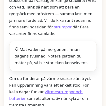
stödstrumpa i vardagen kan ge stabilitet i vrist
och vad. Tänk så här: som att bära en
ryggsäck med bröstrem — samma last, men
jämnare fördelad. Vill du kika runt redan nu
finns samlingssidan för
strumpor
där flera
varianter finns samlade.
Mät vaden på morgonen, innan
dagens svullnad. Notera platsen du
mäter på, så blir storleken konsekvent.
Om du funderar på värme snarare än tryck
kan uppvärmning vara ett enkelt stöd. För
kalla dagar funkar
värmestrumpor och
batterier
som ett alternativ när kyla är din
främsta utmaning.